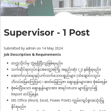
Supervisor - 1 Post
Submitted by
admin
on 14 May 2024
Job Description & Requirements
တက္ကသိုလ်မှ ဘွဲ့ရရှိပြီးသူဖြစ်ရမည်။
သက်ဆိုင်ရာလုပ်ငန်းအတွေ့အကြုံ အနည်းဆုံး (၂) နှစ်ရှိရမည်။
ဆောက်လုပ်ရေးနှင့်ပက်သက်သောပစ္စည်များ (သံချောင်း၊သွပ်၊
ဘိလပ်မြေ၊ကြွေပြား) ၊ ဓာတ်မြေဩဇာ ဈေးနှုန်းများအား စုံစမ်းရန်။
စုံစမ်းပြီးသော ဈေးနှုန်းများအား စာရင်းဇယား များပြုလုပ်၍
Report တင်ပြရန်။
MS Office (Word, Excel, Power Point) ကျွမ်းကျင်စွာအသုံးပြု
နိုင်ရမည်။