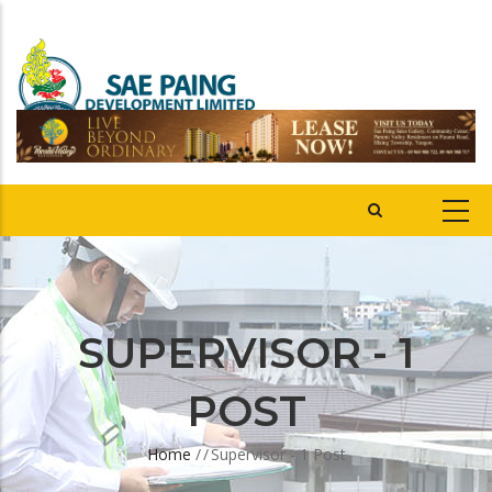
SUPERVISOR - 1
POST
Home
/
/
Supervisor - 1 Post
Breadcrumb