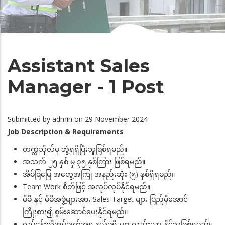
Assistant Sales
Manager - 1 Post
Submitted by
admin
on 29 November 2024
Job Description & Requirements
တက္ကသိုလ်မှ ဘွဲ့ရရှိပြီးသူဖြစ်ရမည်။
အသက် ၂၅ နှစ် မှ ၃၅ နှစ်ကြား ဖြစ်ရမည်။
အိမ်ခြံမြေ အတွေ့အကြုံ အနည်းဆုံး (၅) နှစ်ရှိရမည်။
Team Work စိတ်ဖြင့် အလုပ်လုပ်နိုင်ရမည်။
မိမိ နှင့် မိမိအဖွဲ့များအား Sales Target များ ပြည့်မှီအောင်
ကြိုးစား၍ စွမ်းဆောင်ပေးနိုင်ရမည်။
လုပ်ငန်းလိုအပ်ချက်အရ နယ်ခရီးများလည်းသွားနိုင်သူဖြစ်ရမည်။