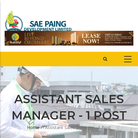
ASSISTANT SALES
MANAGER - 1 POST
Home
/
/
Assistant Sales Manager - 1 Post
Breadcrumb